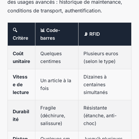
des usages avancés : historique de maintenance,
conditions de transport, authentification.
🔍
📊 Code-
📡 RFID
Critère
barres
Coût
Quelques
Plusieurs euros
unitaire
centimes
(selon le type)
Vitess
Dizaines à
Un article à la
e de
centaines
fois
lecture
simultanés
Fragile
Résistante
Durabil
(déchirure,
(étanche, anti-
ité
salissure)
choc)
Distan
Quelques cm
Jusqu’à plusieurs