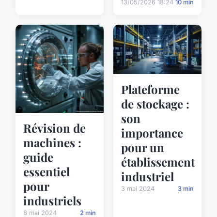
13/05/2026 18:24
10 min
Plateforme
de stockage :
son
Révision de
importance
machines :
pour un
guide
établissement
essentiel
industriel
pour
3 mai 2024
3 min
industriels
8 mai 2024
2 min